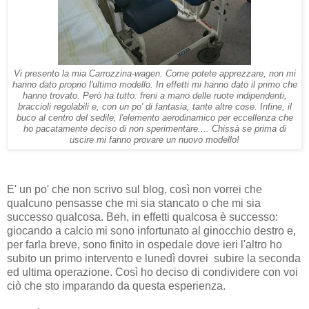
Vi presento la mia Carrozzina-wagen. Come potete apprezzare, non mi
hanno dato proprio l'ultimo modello. In effetti mi hanno dato il primo che
hanno trovato. Però ha tutto: freni a mano delle ruote indipendenti,
braccioli regolabili e, con un po' di fantasia, tante altre cose. Infine, il
buco al centro del sedile, l'elemento aerodinamico per eccellenza che
ho pacatamente deciso di non sperimentare.... Chissà se prima di
uscire mi fanno provare un nuovo modello!
E' un po' che non scrivo sul blog, così non vorrei che
qualcuno pensasse che mi sia stancato o che mi sia
successo qualcosa. Beh, in effetti qualcosa è successo:
giocando a calcio mi sono infortunato al ginocchio destro e,
per farla breve, sono finito in ospedale dove ieri l'altro ho
subito un primo intervento e lunedì dovrei subire la seconda
ed ultima operazione. Così ho deciso di condividere con voi
ciò che sto imparando da questa esperienza.