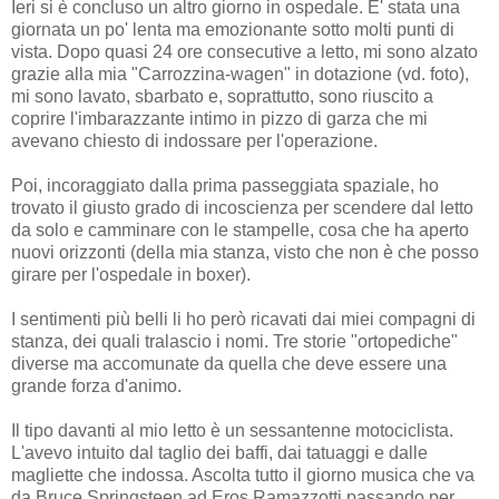
Ieri si è concluso un altro giorno in ospedale. E' stata una
giornata un po' lenta ma emozionante sotto molti punti di
vista. Dopo quasi 24 ore consecutive a letto, mi sono alzato
grazie alla mia "Carrozzina-wagen" in dotazione (vd. foto),
mi sono lavato, sbarbato e, soprattutto, sono riuscito a
coprire l'imbarazzante intimo in pizzo di garza che mi
avevano chiesto di indossare per l'operazione.
Poi, incoraggiato dalla prima passeggiata spaziale, ho
trovato il giusto grado di incoscienza per scendere dal letto
da solo e camminare con le stampelle, cosa che ha aperto
nuovi orizzonti (della mia stanza, visto che non è che posso
girare per l'ospedale in boxer).
I sentimenti più belli li ho però ricavati dai miei compagni di
stanza, dei quali tralascio i nomi. Tre storie "ortopediche"
diverse ma accomunate da quella che deve essere una
grande forza d'animo.
Il tipo davanti al mio letto è un sessantenne motociclista.
L'avevo intuito dal taglio dei baffi, dai tatuaggi e dalle
magliette che indossa. Ascolta tutto il giorno musica che va
da Bruce Springsteen ad Eros Ramazzotti passando per